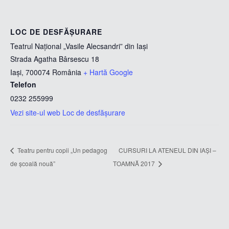
LOC DE DESFĂȘURARE
Teatrul Național „Vasile Alecsandri” din Iași
Strada Agatha Bârsescu 18
Iași
,
700074
România
+ Hartă Google
Telefon
0232 255999
Vezi site-ul web Loc de desfășurare
Teatru pentru copii „Un pedagog
CURSURI LA ATENEUL DIN IAȘI –
de școală nouă”
TOAMNĂ 2017