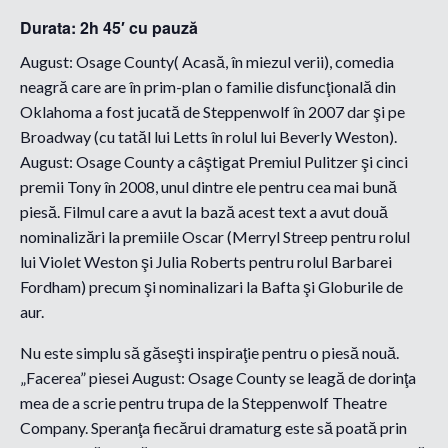
Durata: 2h 45′ cu pauză
August: Osage County( Acasă, în miezul verii), comedia
neagră care are în prim-plan o familie disfuncţională din
Oklahoma a fost jucată de Steppenwolf în 2007 dar şi pe
Broadway (cu tatăl lui Letts în rolul lui Beverly Weston).
August: Osage County a câştigat Premiul Pulitzer şi cinci
premii Tony în 2008, unul dintre ele pentru cea mai bună
piesă. Filmul care a avut la bază acest text a avut două
nominalizări la premiile Oscar (Merryl Streep pentru rolul
lui Violet Weston şi Julia Roberts pentru rolul Barbarei
Fordham) precum şi nominalizari la Bafta şi Globurile de
aur.
Nu este simplu să găseşti inspiraţie pentru o piesă nouă.
„Facerea” piesei August: Osage County se leagă de dorinţa
mea de a scrie pentru trupa de la Steppenwolf Theatre
Company. Speranţa fiecărui dramaturg este să poată prin