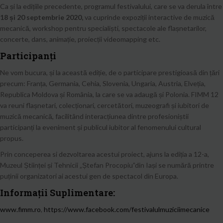
Ca și la edițiile precedente, programul festivalului, care se va derula între
18 și 20 septembrie 2020,
va cuprinde expoziții interactive de muzică
mecanică, workshop pentru specialiști, spectacole ale flașnetarilor,
concerte, dans, animație, proiecții videomapping etc.
Participanți
Ne vom bucura, și la această ediție, de o participare prestigioasă din țări
precum: Franța, Germania, Cehia, Slovenia, Ungaria, Austria, Elveția,
Republica Moldova și România, la care se va adaugă și Polonia. FIMM 12
va reuni flașnetari, colecționari, cercetători, muzeografi și iubitori de
muzică mecanică, facilitând interacțiunea dintre profesioniștii
participanți la eveniment și publicul iubitor al fenomenului cultural
propus.
Prin conceperea si dezvoltarea acestui proiect, ajuns la ediția a 12-a,
Muzeul Științei și Tehnicii „Ștefan Procopiu”din Iași se numără printre
puținii organizatori ai acestui gen de spectacol din Europa.
Informații Suplimentare:
www.fimm.ro
,
https://www.facebook.com/festivalulmuziciimecanice