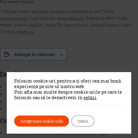
Parteneri media:
TVR Iași, Radio Iași, Buna Ziua Iași, Evenimentul, IasiTVLife,
www.inoras.ro
, Iașul cultural ,
www.altiasi.ro
, Adevărul, Wink Public
Media, Tele M, IașiLive, Prima TV, Agora Press, Jurnalul Ieșean, Radio
Trinitas,
vivafm.ro
.
Adaugă în calendar
Detalii
Folosim cookie-uri pentru a-ți oferi cea mai bună
Începe:
septembrie 18, 2020
experiență pe site-ul nostru web.
Poți afla mai multe despre cookie-urile pe care le
Se termină:
septembrie 20, 2020
folosim sau să le dezactivezi în
setări
.
Cost:
Gratuit
Categorii Eveniment:
Cultura
,
Evenimente
Organizatori
Accept toate cookie-urile
Setări
Complexul Naţional Muzeal „Moldova” Iaşi