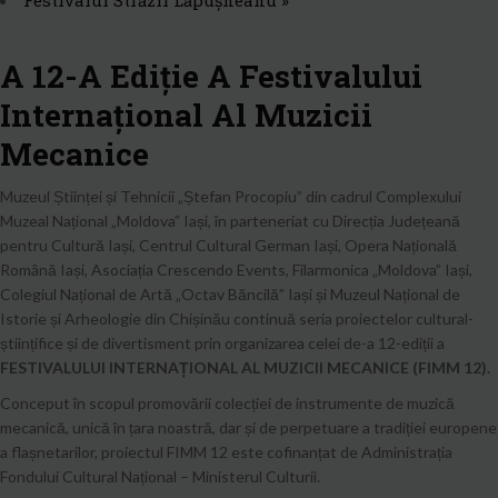
Festivalul Străzii Lăpușneanu
»
A 12-A Ediție A Festivalului
Internațional Al Muzicii
Mecanice
Muzeul Științei și Tehnicii „Ștefan Procopiu” din cadrul Complexului
Muzeal Național „Moldova” Iași, în parteneriat cu Direcția Județeană
pentru Cultură Iași, Centrul Cultural German Iași, Opera Națională
Română Iași, Asociația Crescendo Events, Filarmonica „Moldova” Iași,
Colegiul Național de Artă „Octav Băncilă” Iași și Muzeul Național de
Istorie și Arheologie din Chișinău continuă seria proiectelor cultural-
științifice și de divertisment prin organizarea celei de-a 12-ediții a
FESTIVALULUI INTERNAȚIONAL AL MUZICII MECANICE (FIMM 12).
Conceput în scopul promovării colecției de instrumente de muzică
mecanică, unică în țara noastră, dar și de perpetuare a tradiției europene
a flașnetarilor, proiectul FIMM 12 este cofinanțat de Administrația
Fondului Cultural Național – Ministerul Culturii.