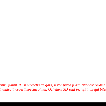
pentru filmul 3D și proiecția de gală, și vor putea fi achiziționate on-li
înaintea începerii spectacolului. Ochelarii 3D sunt incluși în prețul bilet