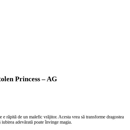
tolen Princess – AG
e e răpită de un malefic vrăjitor. Acesta vrea să transforme dragostea
că iubirea adevărată poate învinge magia.