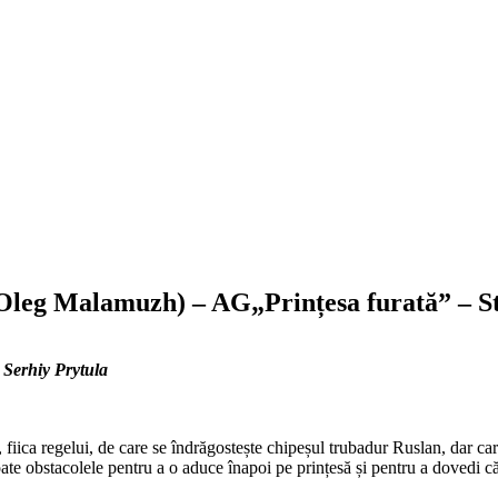
a Oleg Malamuzh) – AG„Prințesa furată” – S
Serhiy Prytula
fiica regelui, de care se îndrăgostește chipeșul trubadur Ruslan, dar car
toate obstacolele pentru a o aduce înapoi pe prințesă și pentru a dovedi 