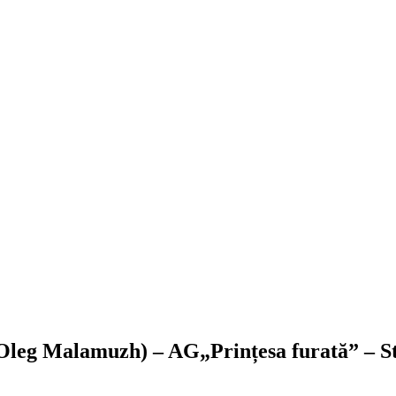
a Oleg Malamuzh) – AG„Prințesa furată” – S