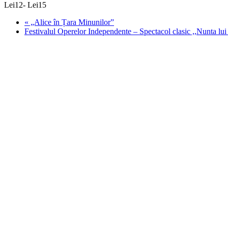
Lei12- Lei15
«
„Alice în Țara Minunilor”
Festivalul Operelor Independente – Spectacol clasic ,,Nunta lu