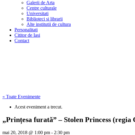
Galerii de Arta
Centre culturale
Universitati
Biblioteci si librarii
Alte institutii de cultura
Personalitati
Cititor de Iasi
Contact
« Toate Evenimente
Acest eveniment a trecut.
„Prințesa furată” – Stolen Princess (regi
mai 20, 2018 @ 1:00 pm
-
2:30 pm