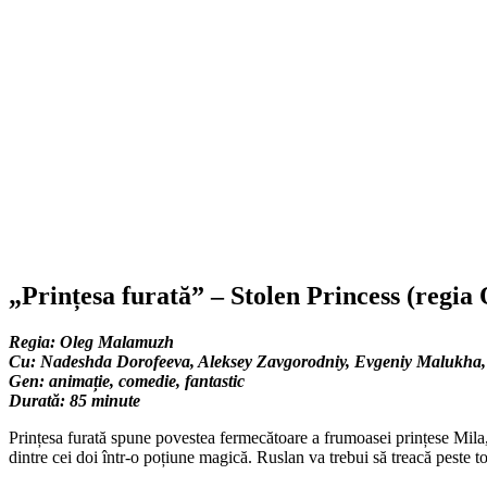
„Prințesa furată” – Stolen Princess (regi
Regia: Oleg Malamuzh
Cu: Nadeshda Dorofeeva, Aleksey Zavgorodniy, Evgeniy Malukha, 
Gen: animație, comedie, fantastic
Durată: 85 minute
Prințesa furată spune povestea fermecătoare a frumoasei prințese Mila, 
dintre cei doi într-o poțiune magică. Ruslan va trebui să treacă peste 