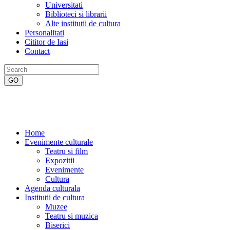
Universitati
Biblioteci si librarii
Alte institutii de cultura
Personalitati
Cititor de Iasi
Contact
Home
Evenimente culturale
Teatru si film
Expozitii
Evenimente
Cultura
Agenda culturala
Institutii de cultura
Muzee
Teatru si muzica
Biserici