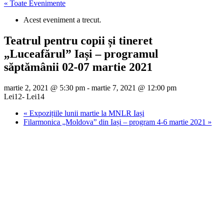
« Toate Evenimente
Acest eveniment a trecut.
Teatrul pentru copii și tineret
„Luceafărul” Iași – programul
săptămânii 02-07 martie 2021
martie 2, 2021 @ 5:30 pm
-
martie 7, 2021 @ 12:00 pm
Lei12- Lei14
«
Expozițiile lunii martie la MNLR Iași
Filarmonica „Moldova” din Iași – program 4-6 martie 2021
»