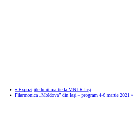
«
Expozițiile lunii martie la MNLR Iași
Filarmonica „Moldova” din Iași – program 4-6 martie 2021
»
Stiri, informatii culturale, institutii de cultura