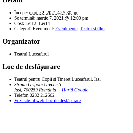
Detalii
Începe:
martie 2, 2021 @ 5:30 pm
Se termină:
martie 7, 2021 @ 12:00 pm
Cost:
Lei12- Lei14
Categorii Eveniment:
Evenimente
,
Teatru si film
Organizator
Teatrul Luceafarul
Loc de desfășurare
Teatrul pentru Copii si Tineret Luceafarul, Iasi
Strada Grigore Ureche 5
Iasi
,
700259
România
+ Hartă Google
Telefon
0232 212662
Vezi site-ul web Loc de desfășurare