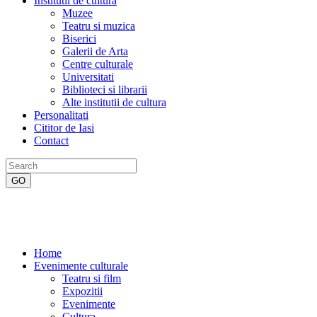
Institutii de cultura
Muzee
Teatru si muzica
Biserici
Galerii de Arta
Centre culturale
Universitati
Biblioteci si librarii
Alte institutii de cultura
Personalitati
Cititor de Iasi
Contact
Home
Evenimente culturale
Teatru si film
Expozitii
Evenimente
Cultura