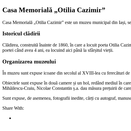
Casa Memorială „Otilia Cazimir”
Casa Memorială „Otilia Cazimir” este un muzeu municipal din Iași, secț
Istoricul clădirii
Clădirea, construită înainte de 1860, în care a locuit poeta Otilia Caz
poetei când avea 4 ani, ea locuind aici până la sfârșitul vieții.
Organizarea muzeului
În muzeu sunt expuse icoane din secolul al XVIII-lea cu ferecături de ar
Obiectele sunt expuse în două camere și un hol, redând mediul în care a 
Mihăilescu-Craiu, Nicolae Constantin ș.a. dau măsura prețuirii de care s
Sunt expuse, de asemenea, fotografii inedite, cărți cu autograf, manusc
Share With: