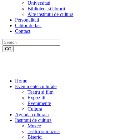
Universitati
Biblioteci si librarii
Alte institutii de cultura
Personalitati
Cititor de Iasi
Contact
Home
Evenimente culturale
Teatru si film
Expozitii
Evenimente
Cultura
Agenda culturala
Institutii de cultura
Muzee
Teatru si muzica
Biserici