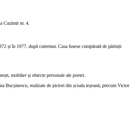
a Cazimir nr. 4.
 1972 și în 1977, după cutremur. Casa fusese cumpărată de părinții
ești, mobilier și obiecte personale ale poetei.
zona Bucșinescu, realizate de pictori din școala ieșeană, precum Victor