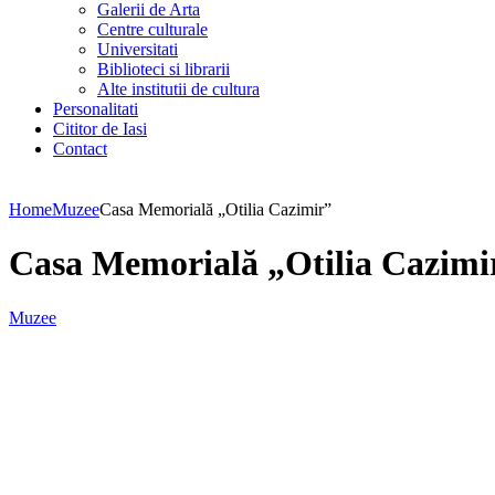
Galerii de Arta
Centre culturale
Universitati
Biblioteci si librarii
Alte institutii de cultura
Personalitati
Cititor de Iasi
Contact
Home
Muzee
Casa Memorială „Otilia Cazimir”
Casa Memorială „Otilia Cazimi
Muzee