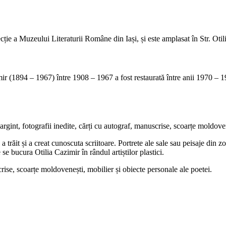
ie a Muzeului Literaturii Române din Iași, și este amplasat în Str. Otili
imir (1894 – 1967) între 1908 – 1967 a fost restaurată între anii 1970 –
gint, fotografii inedite, cărți cu autograf, manuscrise, scoarțe moldoven
trăit și a creat cunoscuta scriitoare. Portrete ale sale sau peisaje din 
e bucura Otilia Cazimir în rândul artiștilor plastici.
rise, scoarțe moldovenești, mobilier și obiecte personale ale poetei.