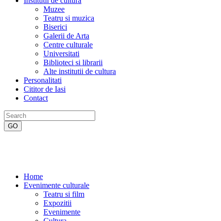
Institutii de cultura
Muzee
Teatru si muzica
Biserici
Galerii de Arta
Centre culturale
Universitati
Biblioteci si librarii
Alte institutii de cultura
Personalitati
Cititor de Iasi
Contact
Home
Evenimente culturale
Teatru si film
Expozitii
Evenimente
Cultura