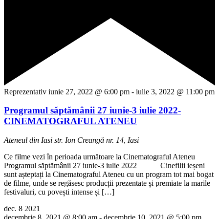
Reprezentativ
iunie 27, 2022 @ 6:00 pm
-
iulie 3, 2022 @ 11:00 pm
Programul săptămânii 27 iunie-3 iulie 2022-
CINEMATOGRAFUL ATENEU
Ateneul din Iasi
str. Ion Creangă nr. 14, Iasi
Ce filme vezi în perioada următoare la Cinematograful Ateneu
Programul săptămânii 27 iunie-3 iulie 2022 Cinefilii ieșeni
sunt așteptați la Cinematograful Ateneu cu un program tot mai bogat
de filme, unde se regăsesc producții prezentate și premiate la marile
festivaluri, cu povești intense și […]
dec.
8
2021
decembrie 8, 2021 @ 8:00 am
-
decembrie 10, 2021 @ 5:00 pm