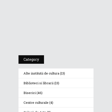
PSIHOTROPISME...
Cea De-A 91-A Gală
A Premiilor...
Category
Alte institutii de cultura
(13)
Biblioteci si librarii
(13)
Biserici
(46)
Centre culturale
(4)