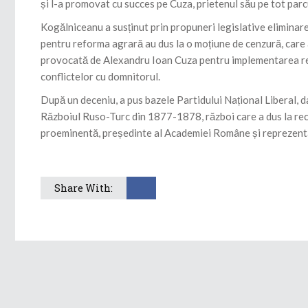
și l-a promovat cu succes pe Cuza, prietenul său pe tot parcur
Kogălniceanu a susținut prin propuneri legislative eliminare
pentru reforma agrară au dus la o moțiune de cenzură, care a
provocată de Alexandru Ioan Cuza pentru implementarea re
conflictelor cu domnitorul.
După un deceniu, a pus bazele Partidului Național Liberal, da
Războiul Ruso-Turc din 1877-1878, război care a dus la recun
proeminentă, președinte al Academiei Române și reprezentant
Share With: