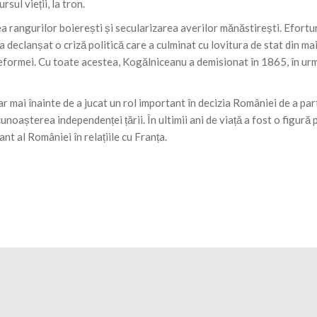
sul vieții, la tron.
a rangurilor boierești și secularizarea averilor mănăstirești. Efortur
 declanșat o criză politică care a culminat cu lovitura de stat din ma
formei. Cu toate acestea, Kogălniceanu a demisionat în 1865, în ur
r mai înainte de a jucat un rol important în decizia României de a part
oașterea independenței țării. În ultimii ani de viață a fost o figură p
 al României în relațiile cu Franța.