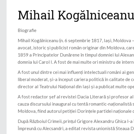
Mihail Kogălnicean
Biografie
Mihail Kogălniceanu (n. 6 septembrie 1817, Iași, Moldova – d.
avocat, istoric și publicist român originar din Moldova, ca
1859 a Principatelor Dunărene în timpul domniei lui Alexandr
domnia lui Carol I. A fost de mai multe ori ministru de intern
A fost unul dintre cei mai influenți intelectuali români ai ge
liberal moderat, și-a început cariera politică în calitate de 
director al Teatrului Național din Iași și a publicat multe o
A fost redactor șef al revistei Dacia Literară și profesor al
cauza discursului inaugural cu tentă romantic-naționalistă s
Moldova, fiind autorul petiției Dorințele partidei naționale
După Războiul Crimeii, prințul Grigore Alexandru Ghica l-a î
Împreună cu Alecsandri, a editat revista unionistă Steaua Du