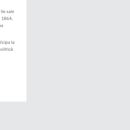
ile sale
i 1864,
ma
icipa la
olitică