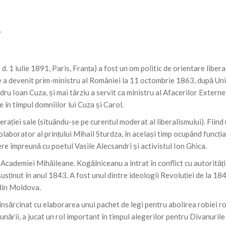
u
 1 iulie 1891, Paris, Franța) a fost un om politic de orientare libera
re a devenit prim-ministru al României la 11 octombrie 1863, după Uni
u Ioan Cuza, și mai târziu a servit ca ministru al Afacerilor Externe
e în timpul domniilor lui Cuza și Carol.
nerației sale (situându-se pe curentul moderat al liberalismului). Fiind
colaborator al prințului Mihail Sturdza, în același timp ocupând funcți
pere împreună cu poetul Vasile Alecsandri și activistul Ion Ghica.
 Academiei Mihăileane. Kogălniceanu a intrat în conflict cu autorități
usținut în anul 1843. A fost unul dintre ideologii Revoluției de la 184
 din Moldova.
nsărcinat cu elaborarea unui pachet de legi pentru abolirea robiei ro
nării, a jucat un rol important în timpul alegerilor pentru Divanurile