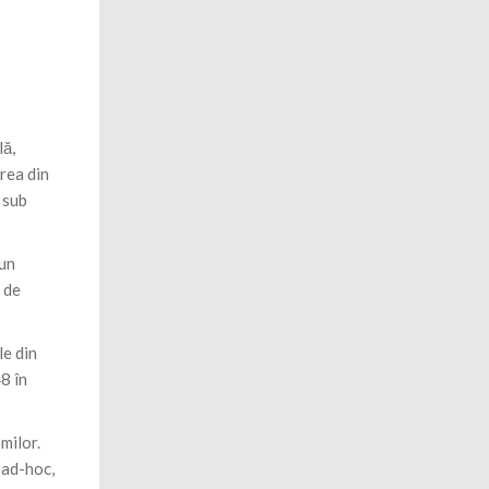
lă,
rea din
 sub
 un
a de
le din
8 în
milor.
 ad-hoc,