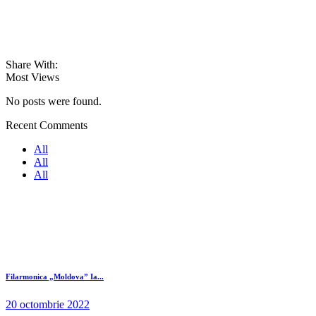
Share With:
Most Views
No posts were found.
Recent Comments
All
All
All
Filarmonica „Moldova” Ia...
20 octombrie 2022