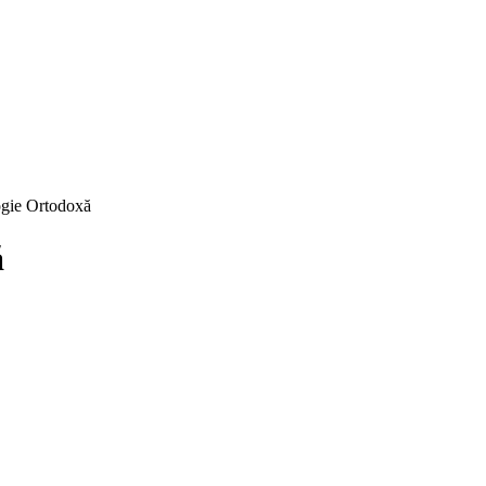
ogie Ortodoxă
ă