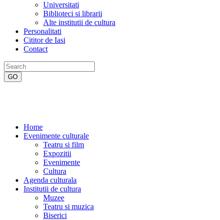
Universitati
Biblioteci si librarii
Alte institutii de cultura
Personalitati
Cititor de Iasi
Contact
Home
Evenimente culturale
Teatru si film
Expozitii
Evenimente
Cultura
Agenda culturala
Institutii de cultura
Muzee
Teatru si muzica
Biserici