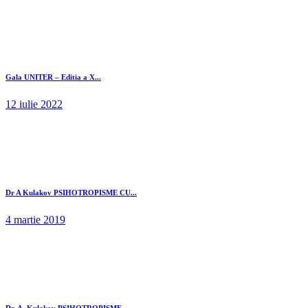
Gala UNITER – Editia a X...
12 iulie 2022
Dr A Kulakov PSIHOTROPISME CU...
4 martie 2019
Dr. A. Kulakov PSIHOTROPISME...