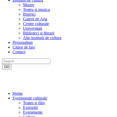
Institutii de cultura
Muzee
Teatru si muzica
Biserici
Galerii de Arta
Centre culturale
Universitati
Biblioteci si librarii
Alte institutii de cultura
Personalitati
Cititor de Iasi
Contact
Home
Evenimente culturale
Teatru si film
Expozitii
Evenimente
Cultura