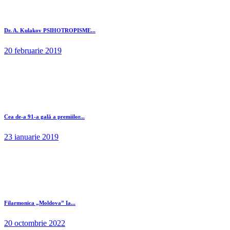
Dr. A. Kulakov PSIHOTROPISME...
20 februarie 2019
Cea de-a 91-a gală a premiilor...
23 ianuarie 2019
Filarmonica „Moldova” Ia...
20 octombrie 2022