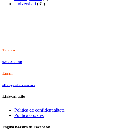
Universitati
(31)
Stiri, informatii culturale, institutii de cultura
Telefon
0232 217 900
Email
office@culturainiasi.ro
Link-uri utile
Politica de confidentialitate
Politica cookies
Pagina noastra de Facebook