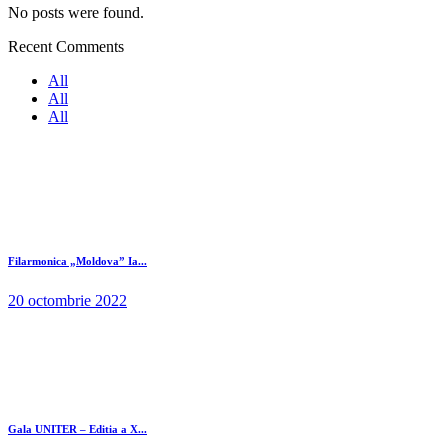
No posts were found.
Recent Comments
All
All
All
Filarmonica „Moldova” Ia...
20 octombrie 2022
Gala UNITER – Editia a X...