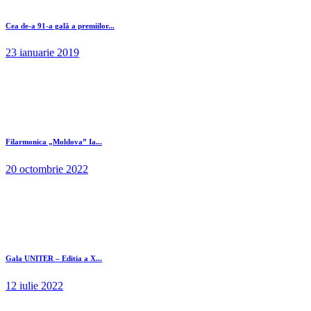
Cea de-a 91-a gală a premiilor...
23 ianuarie 2019
Filarmonica „Moldova” Ia...
20 octombrie 2022
Gala UNITER – Editia a X...
12 iulie 2022