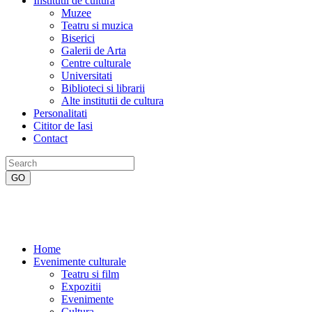
Institutii de cultura
Muzee
Teatru si muzica
Biserici
Galerii de Arta
Centre culturale
Universitati
Biblioteci si librarii
Alte institutii de cultura
Personalitati
Cititor de Iasi
Contact
Home
Evenimente culturale
Teatru si film
Expozitii
Evenimente
Cultura