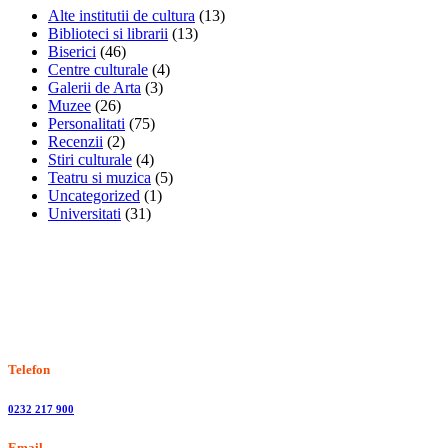
Alte institutii de cultura
(13)
Biblioteci si librarii
(13)
Biserici
(46)
Centre culturale
(4)
Galerii de Arta
(3)
Muzee
(26)
Personalitati
(75)
Recenzii
(2)
Stiri culturale
(4)
Teatru si muzica
(5)
Uncategorized
(1)
Universitati
(31)
Stiri, informatii culturale, institutii de cultura
Telefon
0232 217 900
Email