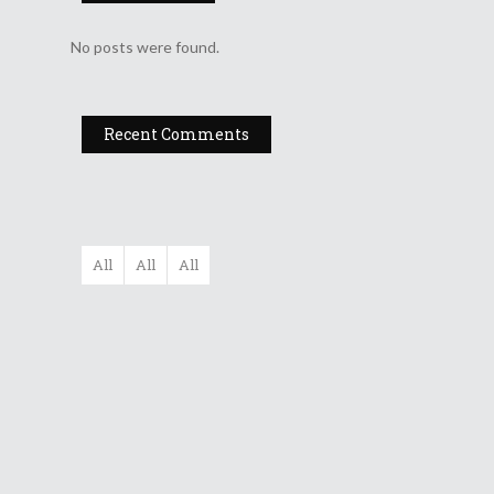
No posts were found.
Recent Comments
All
All
All
Filarmonica
„Moldova” Ia...
Gala UNITER –
Editia A X...