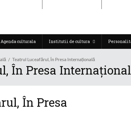
Agenda culturala
Institutii de cultura
Personalit
Agenda culturala
Institutii de cultura
Personalit
nală
Teatrul Luceafărul, În Presa Internațională
l, În Presa Internaționa
rul, În Presa