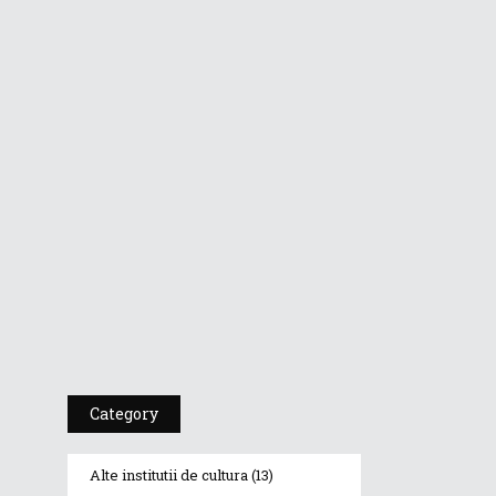
Dr A Kulakov
PSIHOTROPISME
CU...
Dr. A. Kulakov
PSIHOTROPISME...
Cea De-A 91-A
Gală A
Premiilor...
Category
Alte institutii de cultura
(13)