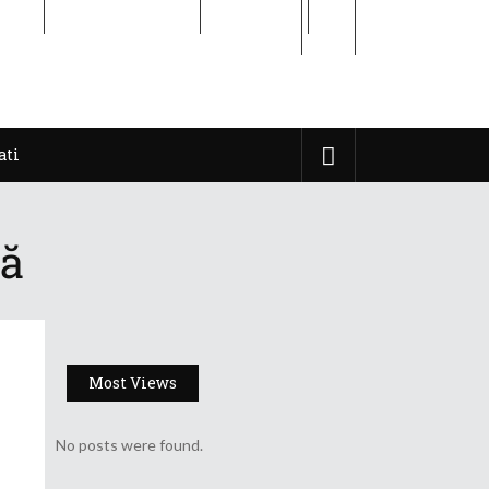
ati
Cititor de Iasi
Contact
ati
lă
Most Views
No posts were found.