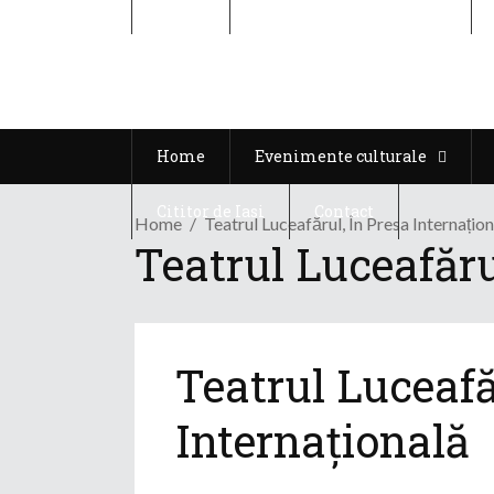
Home
Evenimente culturale
Home
Evenimente culturale
Cititor de Iasi
Contact
Home
Teatrul Luceafărul, În Presa Internațio
Teatrul Luceafăru
Teatrul Luceafă
Internațională