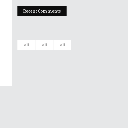
Recent Comments
All
All
All
Filarmonica
„Moldova” Ia...
Gala UNITER –
Editia A X...
Dr A Kulakov
PSIHOTROPISME
CU...