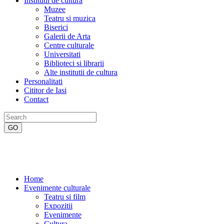
Institutii de cultura
Muzee
Teatru si muzica
Biserici
Galerii de Arta
Centre culturale
Universitati
Biblioteci si librarii
Alte institutii de cultura
Personalitati
Cititor de Iasi
Contact
Home
Evenimente culturale
Teatru si film
Expozitii
Evenimente
Cultura