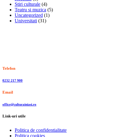
Stiri culturale
(4)
Teatru si muzica
(5)
Uncategorized
(1)
Universitati
(31)
Stiri, informatii culturale, institutii de cultura
Telefon
0232 217 900
Email
office@culturainiasi.ro
Link-uri utile
Politica de confidentialitate
Politica cookies