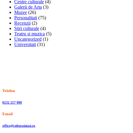
Centre culturale
(4)
Galerii de Arta
(3)
Muzee
(26)
Personalitati
(75)
Recenzii
(2)
Stiri culturale
(4)
Teatru si muzica
(5)
Uncategorized
(1)
Universitati
(31)
Stiri, informatii culturale, institutii de cultura
Telefon
0232 217 900
Email
office@culturainiasi.ro