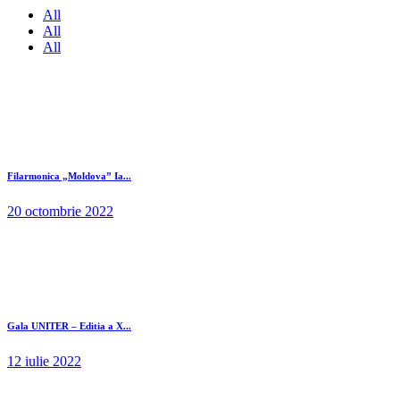
All
All
All
Filarmonica „Moldova” Ia...
20 octombrie 2022
Gala UNITER – Editia a X...
12 iulie 2022