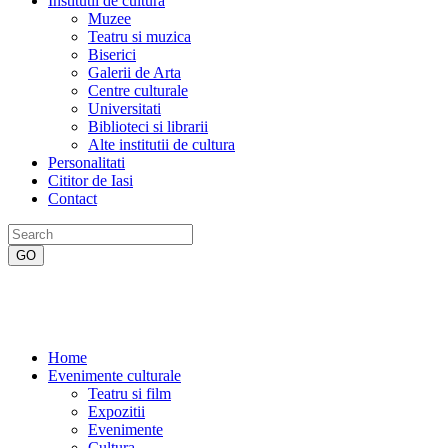
Institutii de cultura
Muzee
Teatru si muzica
Biserici
Galerii de Arta
Centre culturale
Universitati
Biblioteci si librarii
Alte institutii de cultura
Personalitati
Cititor de Iasi
Contact
Home
Evenimente culturale
Teatru si film
Expozitii
Evenimente
Cultura