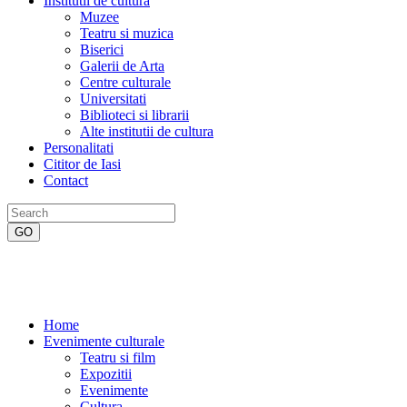
Institutii de cultura
Muzee
Teatru si muzica
Biserici
Galerii de Arta
Centre culturale
Universitati
Biblioteci si librarii
Alte institutii de cultura
Personalitati
Cititor de Iasi
Contact
Home
Evenimente culturale
Teatru si film
Expozitii
Evenimente
Cultura