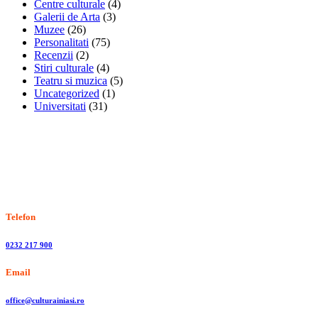
Centre culturale
(4)
Galerii de Arta
(3)
Muzee
(26)
Personalitati
(75)
Recenzii
(2)
Stiri culturale
(4)
Teatru si muzica
(5)
Uncategorized
(1)
Universitati
(31)
Stiri, informatii culturale, institutii de cultura
Telefon
0232 217 900
Email
office@culturainiasi.ro