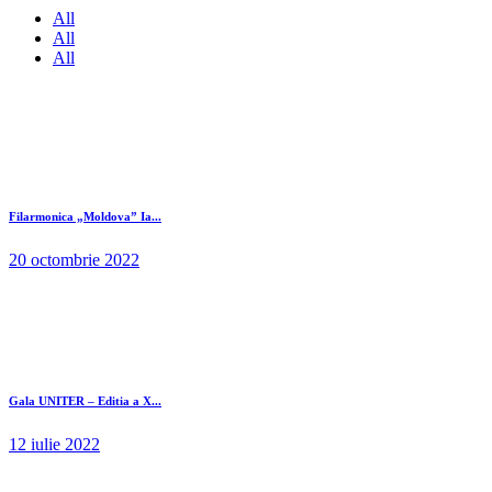
All
All
All
Filarmonica „Moldova” Ia...
20 octombrie 2022
Gala UNITER – Editia a X...
12 iulie 2022