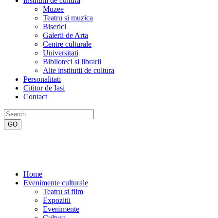
Institutii de cultura
Muzee
Teatru si muzica
Biserici
Galerii de Arta
Centre culturale
Universitati
Biblioteci si librarii
Alte institutii de cultura
Personalitati
Cititor de Iasi
Contact
Home
Evenimente culturale
Teatru si film
Expozitii
Evenimente
Cultura