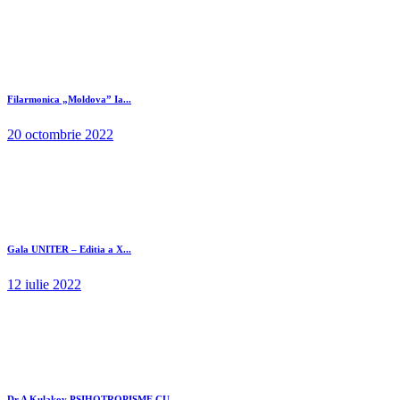
Filarmonica „Moldova” Ia...
20 octombrie 2022
Gala UNITER – Editia a X...
12 iulie 2022
Dr A Kulakov PSIHOTROPISME CU...