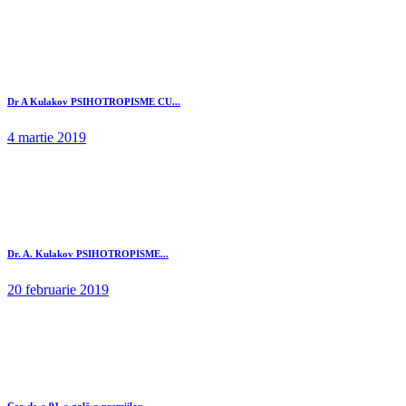
Dr A Kulakov PSIHOTROPISME CU...
4 martie 2019
Dr. A. Kulakov PSIHOTROPISME...
20 februarie 2019
Cea de-a 91-a gală a premiilor...