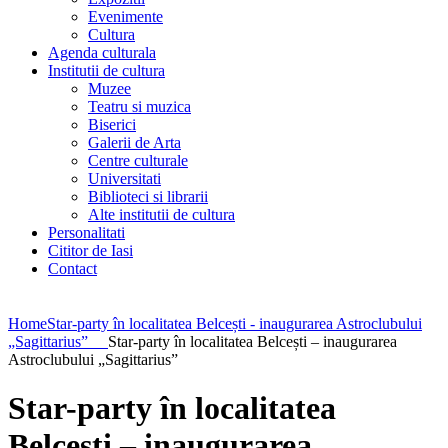
Evenimente
Cultura
Agenda culturala
Institutii de cultura
Muzee
Teatru si muzica
Biserici
Galerii de Arta
Centre culturale
Universitati
Biblioteci si librarii
Alte institutii de cultura
Personalitati
Cititor de Iasi
Contact
Home
Star-party în localitatea Belcești - inaugurarea Astroclubului
„Sagittarius”
Star-party în localitatea Belcești – inaugurarea
Astroclubului „Sagittarius”
Star-party în localitatea
Belcești – inaugurarea