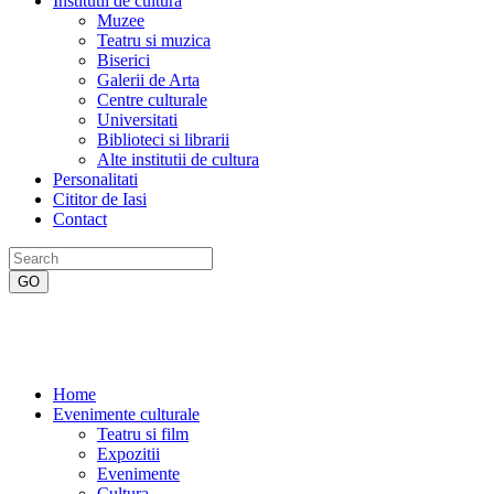
Institutii de cultura
Muzee
Teatru si muzica
Biserici
Galerii de Arta
Centre culturale
Universitati
Biblioteci si librarii
Alte institutii de cultura
Personalitati
Cititor de Iasi
Contact
Home
Evenimente culturale
Teatru si film
Expozitii
Evenimente
Cultura