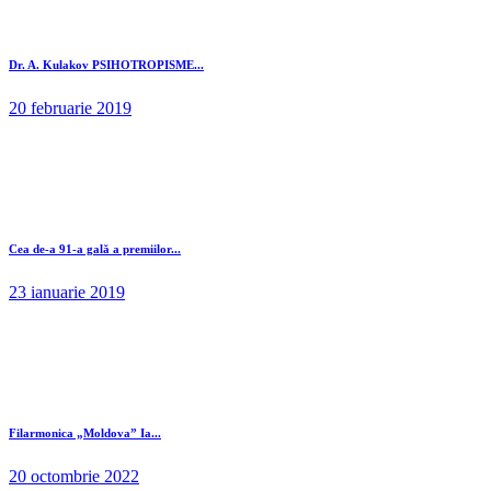
Dr. A. Kulakov PSIHOTROPISME...
20 februarie 2019
Cea de-a 91-a gală a premiilor...
23 ianuarie 2019
Filarmonica „Moldova” Ia...
20 octombrie 2022