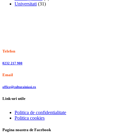
Universitati
(31)
Stiri, informatii culturale, institutii de cultura
Telefon
0232 217 900
Email
office@culturainiasi.ro
Link-uri utile
Politica de confidentialitate
Politica cookies
Pagina noastra de Facebook