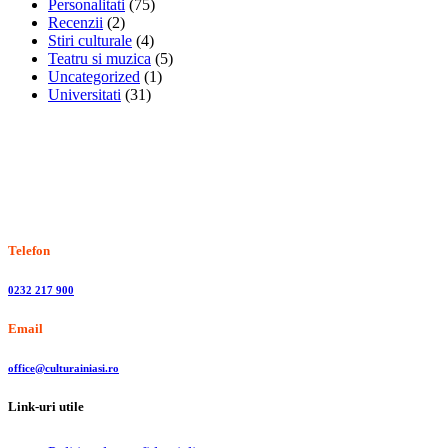
Personalitati
(75)
Recenzii
(2)
Stiri culturale
(4)
Teatru si muzica
(5)
Uncategorized
(1)
Universitati
(31)
Stiri, informatii culturale, institutii de cultura
Telefon
0232 217 900
Email
office@culturainiasi.ro
Link-uri utile