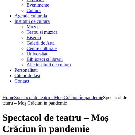
Evenimente
Cultura
Agenda culturala
Institutii de cultura
Muzee
Teatru si muzica
Biserici
Galerii de Arta
Centre culturale
Universitati
Biblioteci si librarii
Alte institutii de cultura
Personalitati
Cititor de Iasi
Contact
Home
Spectacol de teatru - Moș Crăciun în pandemie
Spectacol de
teatru – Moș Crăciun în pandemie
Spectacol de teatru – Moș
Crăciun în pandemie