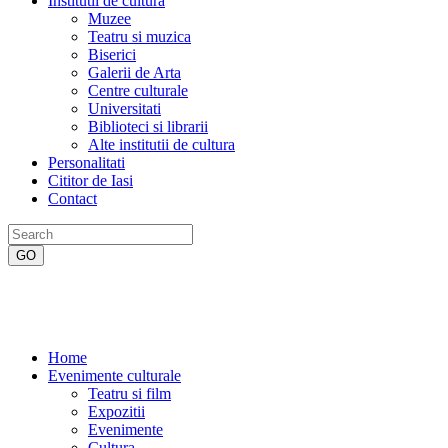
Institutii de cultura
Muzee
Teatru si muzica
Biserici
Galerii de Arta
Centre culturale
Universitati
Biblioteci si librarii
Alte institutii de cultura
Personalitati
Cititor de Iasi
Contact
Home
Evenimente culturale
Teatru si film
Expozitii
Evenimente
Cultura