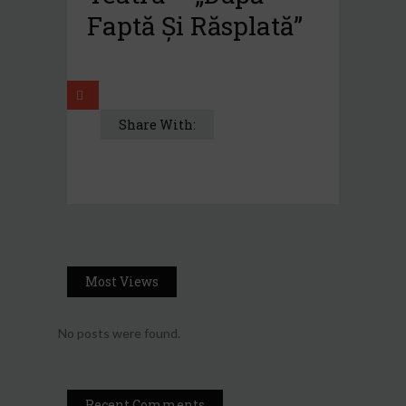
Faptă Și Răsplată”
Share With:
Most Views
No posts were found.
Recent Comments