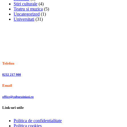
Stiri culturale
(4)
Teatru si muzica
(5)
Uncategorized
(1)
Universitati
(31)
Stiri, informatii culturale, institutii de cultura
Telefon
0232 217 900
Email
office@culturainiasi.ro
Link-uri utile
Politica de confidentialitate
Politica cookies