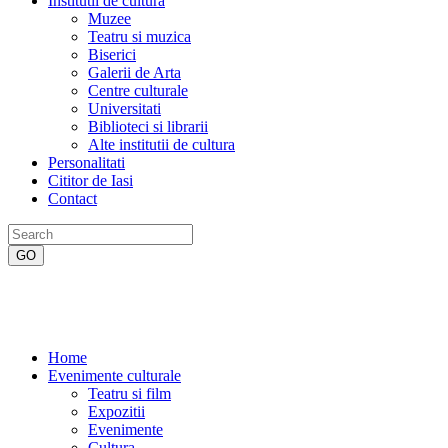
Institutii de cultura
Muzee
Teatru si muzica
Biserici
Galerii de Arta
Centre culturale
Universitati
Biblioteci si librarii
Alte institutii de cultura
Personalitati
Cititor de Iasi
Contact
Home
Evenimente culturale
Teatru si film
Expozitii
Evenimente
Cultura