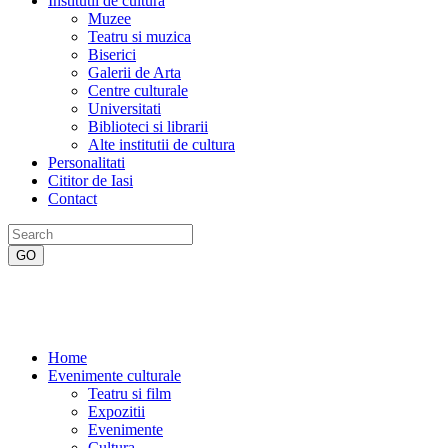
Institutii de cultura
Muzee
Teatru si muzica
Biserici
Galerii de Arta
Centre culturale
Universitati
Biblioteci si librarii
Alte institutii de cultura
Personalitati
Cititor de Iasi
Contact
Home
Evenimente culturale
Teatru si film
Expozitii
Evenimente
Cultura