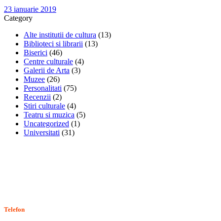
23 ianuarie 2019
Category
Alte institutii de cultura
(13)
Biblioteci si librarii
(13)
Biserici
(46)
Centre culturale
(4)
Galerii de Arta
(3)
Muzee
(26)
Personalitati
(75)
Recenzii
(2)
Stiri culturale
(4)
Teatru si muzica
(5)
Uncategorized
(1)
Universitati
(31)
Stiri, informatii culturale, institutii de cultura
Telefon