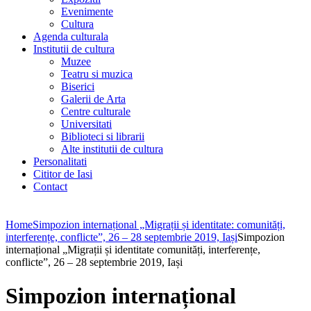
Evenimente
Cultura
Agenda culturala
Institutii de cultura
Muzee
Teatru si muzica
Biserici
Galerii de Arta
Centre culturale
Universitati
Biblioteci si librarii
Alte institutii de cultura
Personalitati
Cititor de Iasi
Contact
Home
Simpozion internațional „Migrații și identitate: comunități,
interferențe, conflicte”, 26 – 28 septembrie 2019, Iași
Simpozion
internațional „Migrații și identitate comunități, interferențe,
conflicte”, 26 – 28 septembrie 2019, Iași
Simpozion internațional