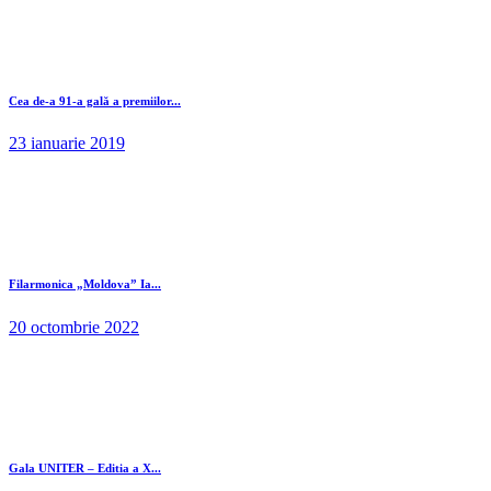
Cea de-a 91-a gală a premiilor...
23 ianuarie 2019
Filarmonica „Moldova” Ia...
20 octombrie 2022
Gala UNITER – Editia a X...