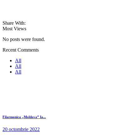
Share With:
Most Views
No posts were found.
Recent Comments
All
All
All
Filarmonica „Moldova” Ia...
20 octombrie 2022