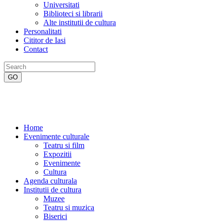
Universitati
Biblioteci si librarii
Alte institutii de cultura
Personalitati
Cititor de Iasi
Contact
Home
Evenimente culturale
Teatru si film
Expozitii
Evenimente
Cultura
Agenda culturala
Institutii de cultura
Muzee
Teatru si muzica
Biserici