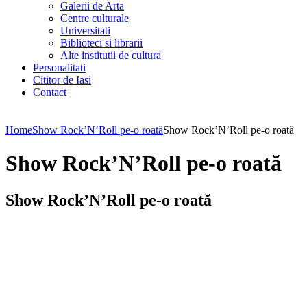
Galerii de Arta
Centre culturale
Universitati
Biblioteci si librarii
Alte institutii de cultura
Personalitati
Cititor de Iasi
Contact
Home
Show Rock’N’Roll pe-o roată
Show Rock’N’Roll pe-o roată
Show Rock’N’Roll pe-o roată
Show Rock’N’Roll pe-o roată