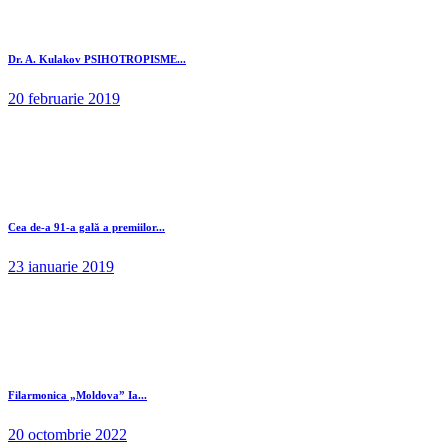
Dr. A. Kulakov PSIHOTROPISME...
20 februarie 2019
Cea de-a 91-a gală a premiilor...
23 ianuarie 2019
Filarmonica „Moldova” Ia...
20 octombrie 2022