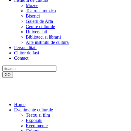
Institutii de cultura
Muzee
Teatru si muzica
Biserici
Galerii de Arta
Centre culturale
Universitati
Biblioteci si librarii
Alte institutii de cultura
Personalitati
Cititor de Iasi
Contact
Home
Evenimente culturale
Teatru si film
Expozitii
Evenimente
Cultura