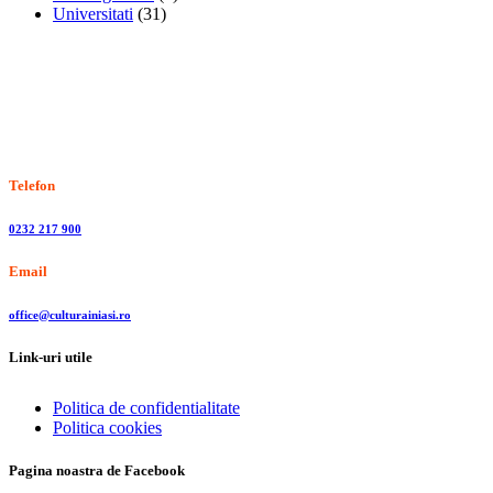
Universitati
(31)
Stiri, informatii culturale, institutii de cultura
Telefon
0232 217 900
Email
office@culturainiasi.ro
Link-uri utile
Politica de confidentialitate
Politica cookies
Pagina noastra de Facebook