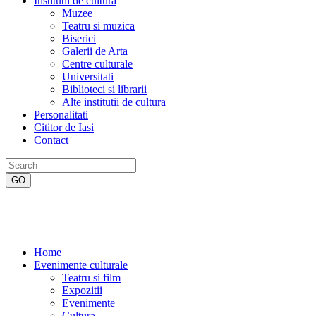
Institutii de cultura
Muzee
Teatru si muzica
Biserici
Galerii de Arta
Centre culturale
Universitati
Biblioteci si librarii
Alte institutii de cultura
Personalitati
Cititor de Iasi
Contact
Home
Evenimente culturale
Teatru si film
Expozitii
Evenimente
Cultura