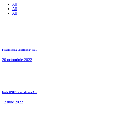
All
All
All
Filarmonica „Moldova” Ia...
20 octombrie 2022
Gala UNITER – Editia a X...
12 iulie 2022