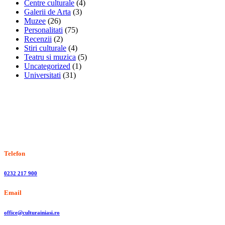
Centre culturale
(4)
Galerii de Arta
(3)
Muzee
(26)
Personalitati
(75)
Recenzii
(2)
Stiri culturale
(4)
Teatru si muzica
(5)
Uncategorized
(1)
Universitati
(31)
Stiri, informatii culturale, institutii de cultura
Telefon
0232 217 900
Email
office@culturainiasi.ro