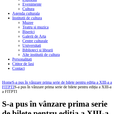
Evenimente
Cultura
Agenda culturala
Institutii de cultura
Muzee
Teatru si muzica
Biserici
Galerii de Arta
Centre culturale
Universitati
Biblioteci si librarii
Alte institutii de cultura
Personalitati
Cititor de Iasi
Contact
Home
S-a pus în vânzare prima serie de bilete pentru ediția a XIII-a a
FITPTI
S-a pus în vânzare prima serie de bilete pentru ediția a XIII-a
a FITPTI
S-a pus în vânzare prima serie
de bilete pentru ediția a XIII-a