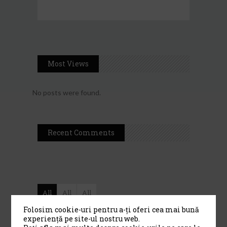
Most Views
No posts were found.
Recent Comments
All
All
All
Folosim cookie-uri pentru a-ți oferi cea mai bună
Filarmonica
experiență pe site-ul nostru web.
„Moldova” Ia...