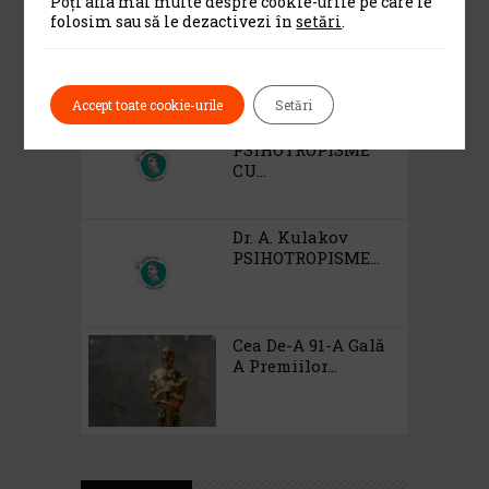
Poți afla mai multe despre cookie-urile pe care le
folosim sau să le dezactivezi în
setări
.
Gala UNITER –
Editia A X...
Accept toate cookie-urile
Setări
Dr A Kulakov
PSIHOTROPISME
CU...
Dr. A. Kulakov
PSIHOTROPISME...
Cea De-A 91-A Gală
A Premiilor...