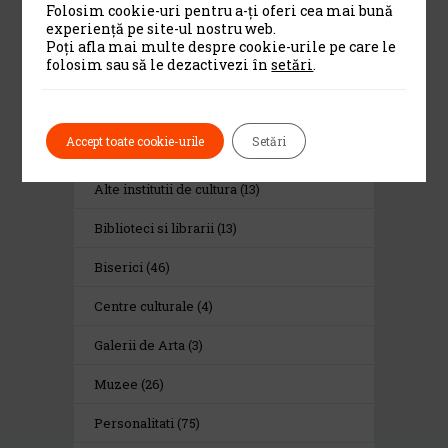
PSIHOTROPISME...
Folosim cookie-uri pentru a-ți oferi cea mai bună
experiență pe site-ul nostru web.
Cea De-A 91-A Gală
Poți afla mai multe despre cookie-urile pe care le
A Premiilor...
folosim sau să le dezactivezi în
setări
.
Category
Accept toate cookie-urile
Setări
Alte institutii de cultura
(13)
Biblioteci si librarii
(13)
Biserici
(46)
Centre culturale
(4)
Galerii de Arta
(3)
Muzee
(26)
Personalitati
(75)