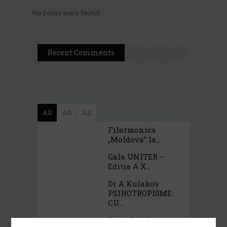
No posts were found.
Recent Comments
All
All
All
Filarmonica
„Moldova” Ia...
Gala UNITER –
Editia A X...
Dr A Kulakov
PSIHOTROPISME
CU...
Dr. A. Kulakov