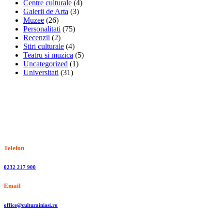
Centre culturale
(4)
Galerii de Arta
(3)
Muzee
(26)
Personalitati
(75)
Recenzii
(2)
Stiri culturale
(4)
Teatru si muzica
(5)
Uncategorized
(1)
Universitati
(31)
Stiri, informatii culturale, institutii de cultura
Telefon
0232 217 900
Email
office@culturainiasi.ro