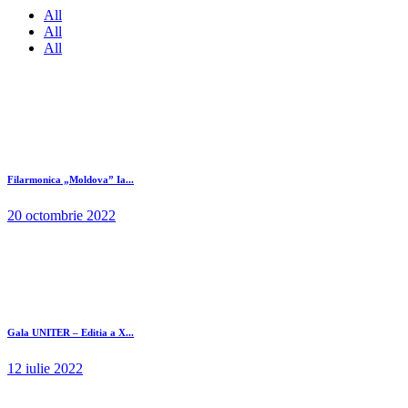
All
All
All
Filarmonica „Moldova” Ia...
20 octombrie 2022
Gala UNITER – Editia a X...
12 iulie 2022