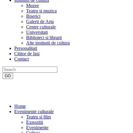
Institutii de cultura
Muzee
Teatru si muzica
Biserici
Galerii de Arta
Centre culturale
Universitati
Biblioteci si librarii
Alte institutii de cultura
Personalitati
Cititor de Iasi
Contact
Home
Evenimente culturale
Teatru si film
Expozitii
Evenimente
Cultura