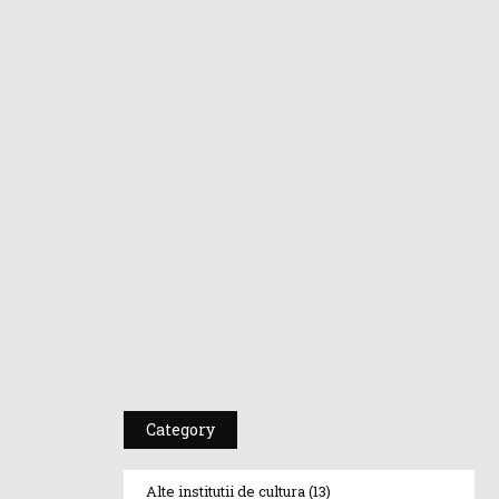
Dr A Kulakov
PSIHOTROPISME
CU...
4 martie 2019
Dr. A. Kulakov
PSIHOTROPISME...
20 februarie 2019
Cea De-A 91-A Gală
A Premiilor...
23 ianuarie 2019
Category
Alte institutii de cultura
(13)