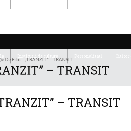
la
Institutii de cultura
Personalitati
Cititor 
la
Institutii de cultura
Personalitati
Cititor 
ție De Film – „TRANZIT” – TRANSIT
„TRANZIT” – TRANSIT
– „TRANZIT” – TRANSIT