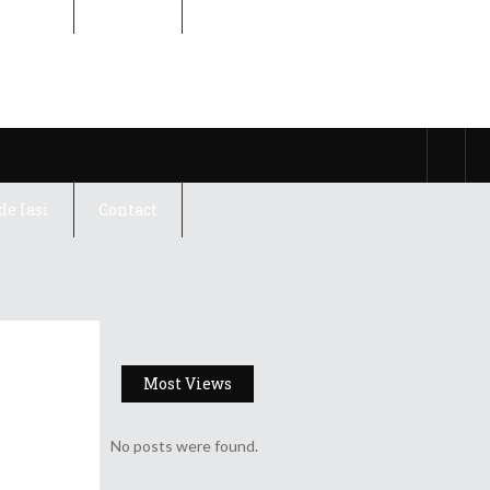
de Iasi
Contact
de Iasi
Contact
Most Views
No posts were found.