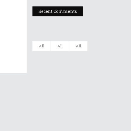
Recent Comments
All
All
All
Filarmonica
„Moldova” Ia...
20 octombrie 2022
Gala UNITER –
Editia A X...
12 iulie 2022
Dr A Kulakov
PSIHOTROPISME
CU...