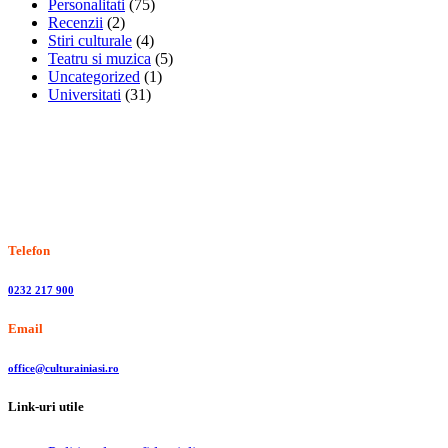
Personalitati
(75)
Recenzii
(2)
Stiri culturale
(4)
Teatru si muzica
(5)
Uncategorized
(1)
Universitati
(31)
Stiri, informatii culturale, institutii de cultura
Telefon
0232 217 900
Email
office@culturainiasi.ro
Link-uri utile