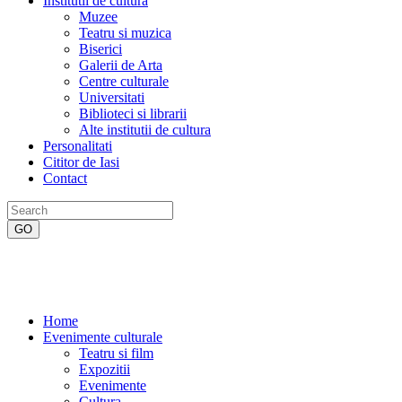
Institutii de cultura
Muzee
Teatru si muzica
Biserici
Galerii de Arta
Centre culturale
Universitati
Biblioteci si librarii
Alte institutii de cultura
Personalitati
Cititor de Iasi
Contact
Home
Evenimente culturale
Teatru si film
Expozitii
Evenimente
Cultura