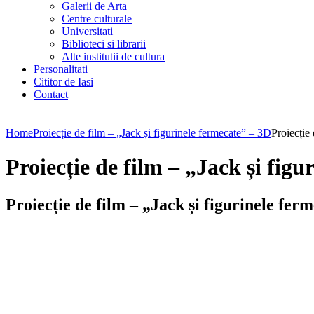
Galerii de Arta
Centre culturale
Universitati
Biblioteci si librarii
Alte institutii de cultura
Personalitati
Cititor de Iasi
Contact
Home
Proiecție de film – „Jack și figurinele fermecate” – 3D
Proiecție
Proiecție de film – „Jack și fig
Proiecție de film – „Jack și figurinele fer