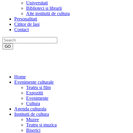
Universitati
Biblioteci si librarii
Alte institutii de cultura
Personalitati
Cititor de Iasi
Contact
Home
Evenimente culturale
Teatru si film
Expozitii
Evenimente
Cultura
Agenda culturala
Institutii de cultura
Muzee
Teatru si muzica
Biserici