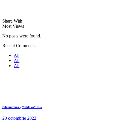
Share With:
Most Views
No posts were found.
Recent Comments
All
All
All
Filarmonica „Moldova” Ia...
20 octombrie 2022