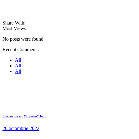
Share With:
Most Views
No posts were found.
Recent Comments
All
All
All
Filarmonica „Moldova” Ia...
20 octombrie 2022