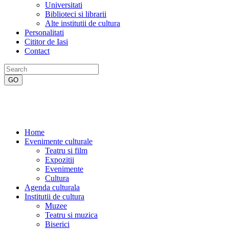
Universitati
Biblioteci si librarii
Alte institutii de cultura
Personalitati
Cititor de Iasi
Contact
Home
Evenimente culturale
Teatru si film
Expozitii
Evenimente
Cultura
Agenda culturala
Institutii de cultura
Muzee
Teatru si muzica
Biserici