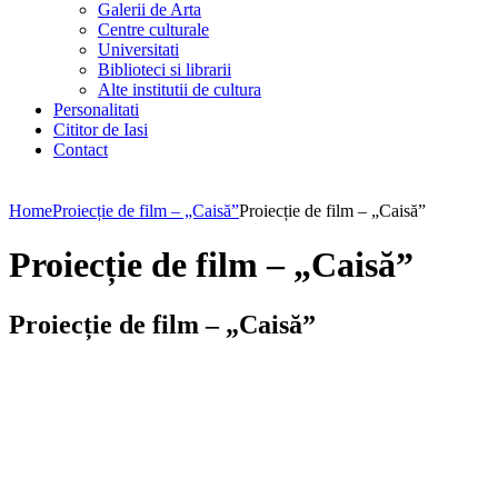
Galerii de Arta
Centre culturale
Universitati
Biblioteci si librarii
Alte institutii de cultura
Personalitati
Cititor de Iasi
Contact
Home
Proiecție de film – „Caisă”
Proiecție de film – „Caisă”
Proiecție de film – „Caisă”
Proiecție de film – „Caisă”