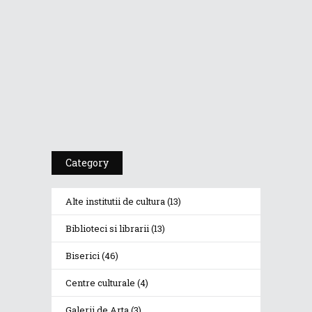
PSIHOTROPISME...
Cea De-A 91-A Gală
A Premiilor...
Category
Alte institutii de cultura
(13)
Biblioteci si librarii
(13)
Biserici
(46)
Centre culturale
(4)
Galerii de Arta
(3)