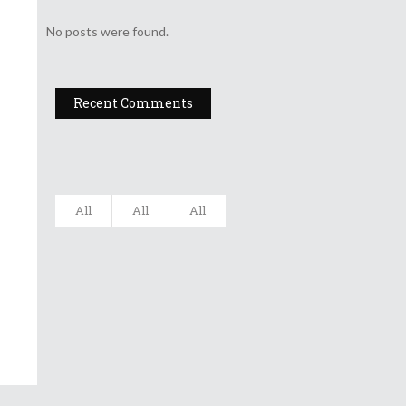
No posts were found.
Recent Comments
All
All
All
Filarmonica
„Moldova” Ia...
Gala UNITER –
Editia A X...