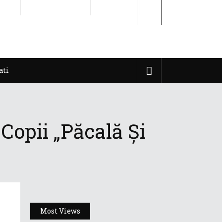
ati
Cititor de Iasi
Contact
ati
Copii „Păcală Și
Most Views