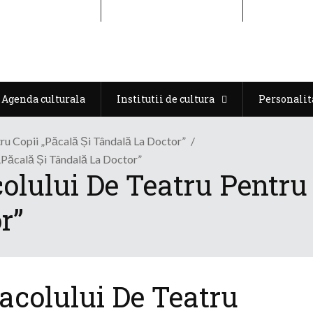
Agenda culturala
Institutii de cultura
Personalit
Agenda culturala
Institutii de cultura
Personalit
ru Copii „Păcală Și Tândală La Doctor”
„Păcală Și Tândală La Doctor”
lului De Teatru Pentru 
r”
acolului De Teatru