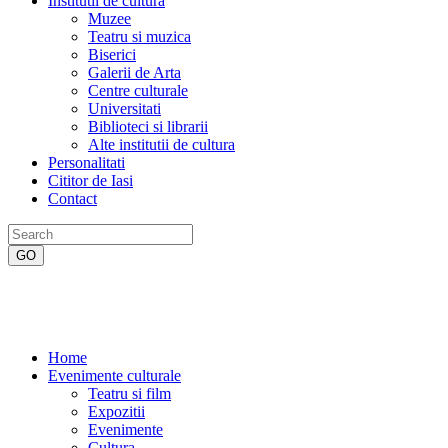
Institutii de cultura
Muzee
Teatru si muzica
Biserici
Galerii de Arta
Centre culturale
Universitati
Biblioteci si librarii
Alte institutii de cultura
Personalitati
Cititor de Iasi
Contact
Home
Evenimente culturale
Teatru si film
Expozitii
Evenimente
Cultura