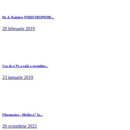
Dr. A. Kulakov PSIHOTROPISME...
20 februarie 2019
Cea de-a 91-a gală a premiilor...
23 ianuarie 2019
Filarmonica „Moldova” Ia...
20 octombrie 2022