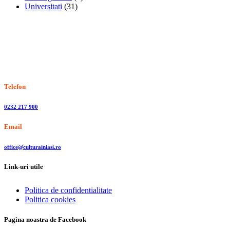
Universitati
(31)
Stiri, informatii culturale, institutii de cultura
Telefon
0232 217 900
Email
office@culturainiasi.ro
Link-uri utile
Politica de confidentialitate
Politica cookies
Pagina noastra de Facebook