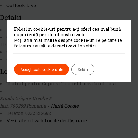
Outlook Live
Detalii
Folosim cookie-uri pentru a-ți oferi cea mai bună
Dată:
iunie 6, 2017
experiență pe site-ul nostru web.
Oră:
Poți afla mai multe despre cookie-urile pe care le
11:00 am - 12:00 pm
folosim sau să le dezactivezi în
setări
.
Cost:
RON6.00
Categorie Eveniment:
Teatru si film
Loc De Desfășurare
Accept toate cookie-urile
Setări
Teatrul pentru Copii si Tineret Luceafarul, Iasi
Strada Grigore Ureche 5
Iasi
,
700259
România
+ Hartă Google
Telefon
0232 212662
Vezi site-ul web Loc de desfășurare