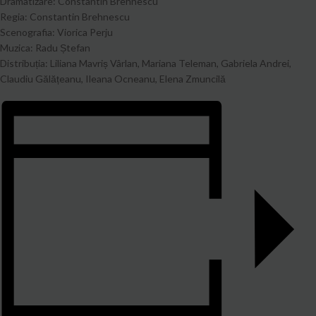
Dramatizare: Constantin Brehnescu
Regia: Constantin Brehnescu
Scenografia: Viorica Perju
Muzica: Radu Ștefan
Distribuția: Liliana Mavriș Vârlan, Mariana Teleman, Gabriela Andrei,
Claudiu Gălățeanu, Ileana Ocneanu, Elena Zmuncilă