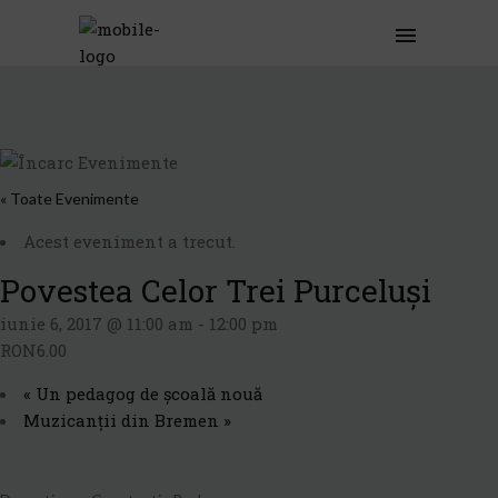
« Toate Evenimente
Acest eveniment a trecut.
Povestea Celor Trei Purceluși
iunie 6, 2017 @ 11:00 am
-
12:00 pm
RON6.00
«
Un pedagog de școală nouă
Muzicanții din Bremen
»