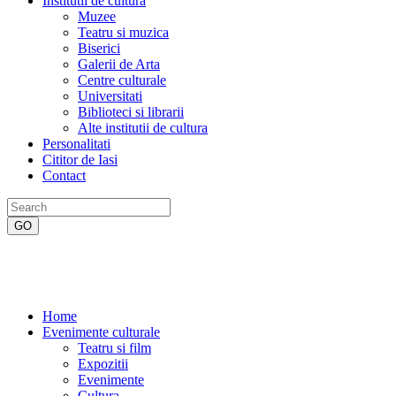
Institutii de cultura
Muzee
Teatru si muzica
Biserici
Galerii de Arta
Centre culturale
Universitati
Biblioteci si librarii
Alte institutii de cultura
Personalitati
Cititor de Iasi
Contact
Home
Evenimente culturale
Teatru si film
Expozitii
Evenimente
Cultura