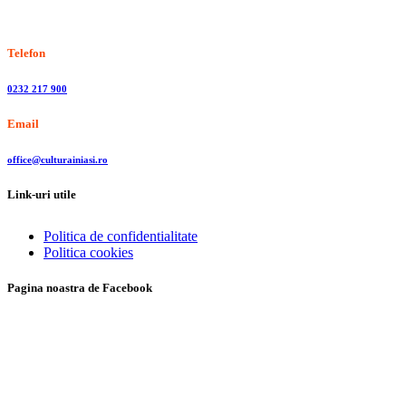
Stiri, informatii culturale, institutii de cultura
Telefon
0232 217 900
Email
office@culturainiasi.ro
Link-uri utile
Politica de confidentialitate
Politica cookies
Pagina noastra de Facebook