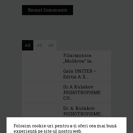
Recent Comments
All
All
All
Filarmonica
„Moldova” Ia...
Gala UNITER –
Editia A X...
Dr A Kulakov
PSIHOTROPISME
CU...
Dr. A. Kulakov
PSIHOTROPISME...
Cea De-A 91-A Gală
Folosim cookie-uri pentru a-ți oferi cea mai bună
A Premiilor...
experiență pe site-ul nostru web.