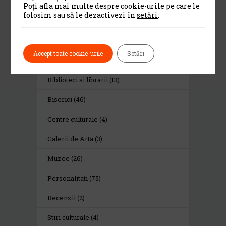
Poți afla mai multe despre cookie-urile pe care le
folosim sau să le dezactivezi în
setări
.
Category
Accept toate cookie-urile
Setări
Alte institutii de cultura
(13)
Biblioteci si librarii
(13)
Biserici
(46)
Centre culturale
(4)
Galerii de Arta
(3)
Muzee
(26)
Personalitati
(75)
Recenzii
(2)
Stiri culturale
(4)