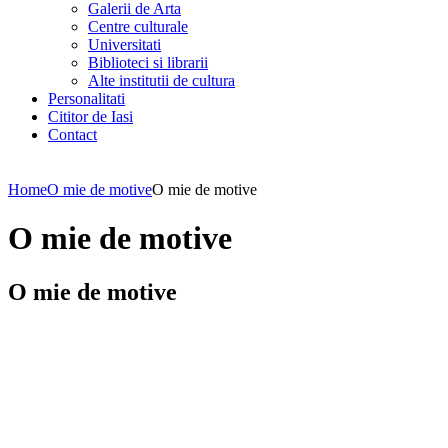
Galerii de Arta
Centre culturale
Universitati
Biblioteci si librarii
Alte institutii de cultura
Personalitati
Cititor de Iasi
Contact
Home
O mie de motive
O mie de motive
O mie de motive
O mie de motive