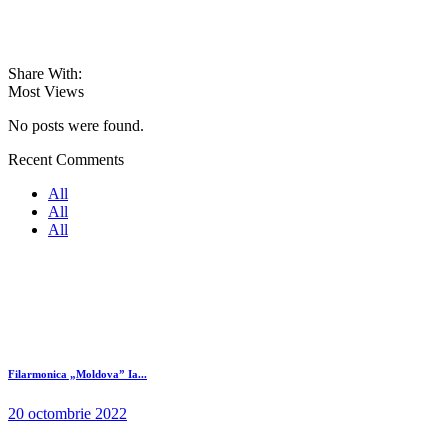
Share With:
Most Views
No posts were found.
Recent Comments
All
All
All
Filarmonica „Moldova” Ia...
20 octombrie 2022