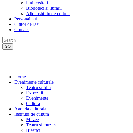
Universitati
Biblioteci si librarii
Alte institutii de cultura
Personalitati
Cititor de Iasi
Contact
Home
Evenimente culturale
Teatru si film
Expozitii
Evenimente
Cultura
Agenda culturala
Institutii de cultura
Muzee
Teatru si muzica
Biserici