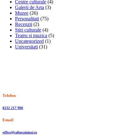
Centre culturale
(4)
Galerii de Arta
(3)
Muzee
(26)
Personalitati
(75)
Recenzii
(2)
Stiri culturale
(4)
Teatru si muzica
(5)
Uncategorized
(1)
Universitati
(31)
Stiri, informatii culturale, institutii de cultura
Telefon
0232 217 900
Email
office@culturainiasi.ro