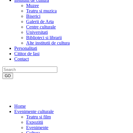
Institutii de cultura
Muzee
Teatru si muzica
Biserici
Galerii de Arta
Centre culturale
Universitati
Biblioteci si librarii
Alte institutii de cultura
Personalitati
Cititor de Iasi
Contact
Home
Evenimente culturale
Teatru si film
Expozitii
Evenimente
Cultura