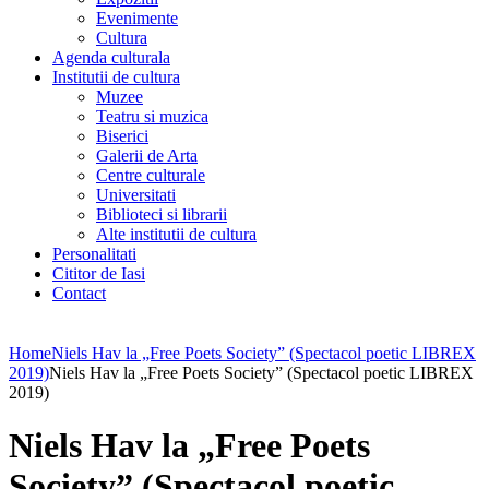
Evenimente
Cultura
Agenda culturala
Institutii de cultura
Muzee
Teatru si muzica
Biserici
Galerii de Arta
Centre culturale
Universitati
Biblioteci si librarii
Alte institutii de cultura
Personalitati
Cititor de Iasi
Contact
Home
Niels Hav la „Free Poets Society” (Spectacol poetic LIBREX
2019)
Niels Hav la „Free Poets Society” (Spectacol poetic LIBREX
2019)
Niels Hav la „Free Poets
Society” (Spectacol poetic