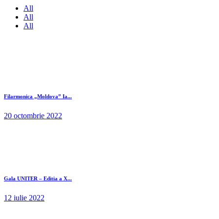
All
All
All
Filarmonica „Moldova” Ia...
20 octombrie 2022
Gala UNITER – Editia a X...
12 iulie 2022