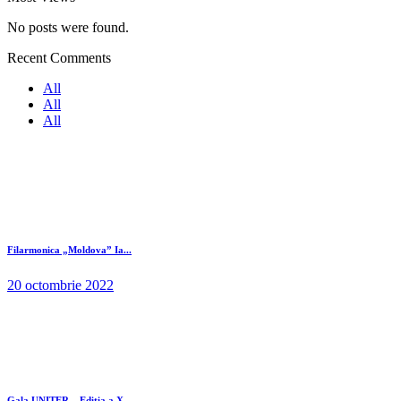
No posts were found.
Recent Comments
All
All
All
Filarmonica „Moldova” Ia...
20 octombrie 2022
Gala UNITER – Editia a X...