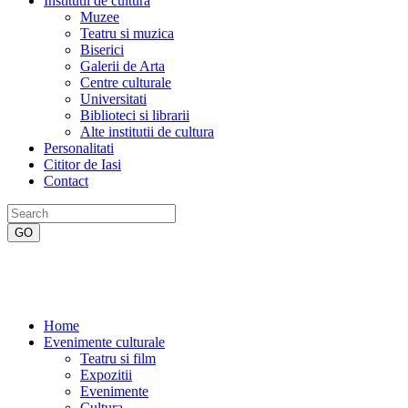
Institutii de cultura
Muzee
Teatru si muzica
Biserici
Galerii de Arta
Centre culturale
Universitati
Biblioteci si librarii
Alte institutii de cultura
Personalitati
Cititor de Iasi
Contact
Home
Evenimente culturale
Teatru si film
Expozitii
Evenimente
Cultura