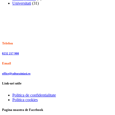
Universitati
(31)
Stiri, informatii culturale, institutii de cultura
Telefon
0232 217 900
Email
office@culturainiasi.ro
Link-uri utile
Politica de confidentialitate
Politica cookies
Pagina noastra de Facebook