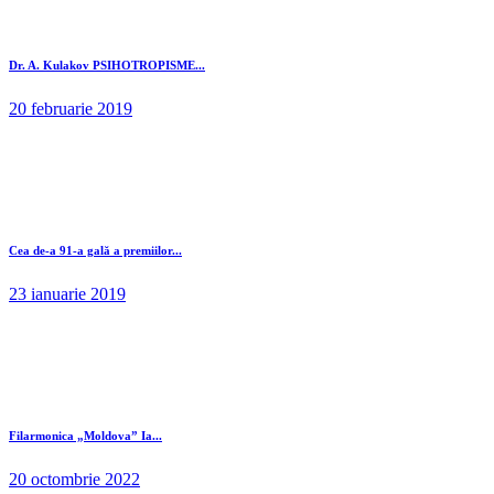
Dr. A. Kulakov PSIHOTROPISME...
20 februarie 2019
Cea de-a 91-a gală a premiilor...
23 ianuarie 2019
Filarmonica „Moldova” Ia...
20 octombrie 2022