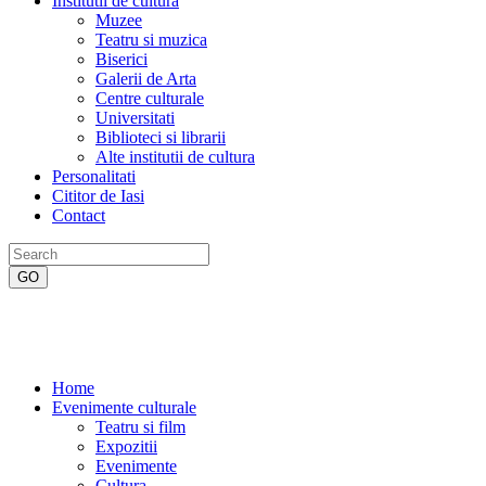
Institutii de cultura
Muzee
Teatru si muzica
Biserici
Galerii de Arta
Centre culturale
Universitati
Biblioteci si librarii
Alte institutii de cultura
Personalitati
Cititor de Iasi
Contact
Home
Evenimente culturale
Teatru si film
Expozitii
Evenimente
Cultura