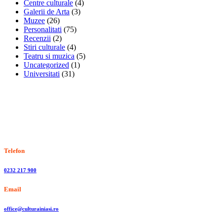
Centre culturale
(4)
Galerii de Arta
(3)
Muzee
(26)
Personalitati
(75)
Recenzii
(2)
Stiri culturale
(4)
Teatru si muzica
(5)
Uncategorized
(1)
Universitati
(31)
Stiri, informatii culturale, institutii de cultura
Telefon
0232 217 900
Email
office@culturainiasi.ro