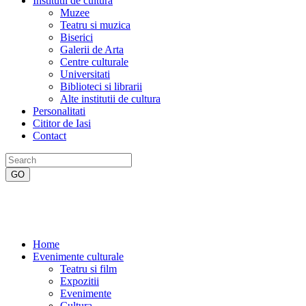
Institutii de cultura
Muzee
Teatru si muzica
Biserici
Galerii de Arta
Centre culturale
Universitati
Biblioteci si librarii
Alte institutii de cultura
Personalitati
Cititor de Iasi
Contact
Home
Evenimente culturale
Teatru si film
Expozitii
Evenimente
Cultura