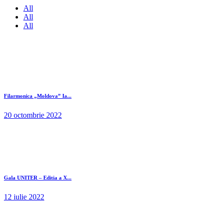
All
All
All
Filarmonica „Moldova” Ia...
20 octombrie 2022
Gala UNITER – Editia a X...
12 iulie 2022