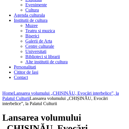
Evenimente
Cultura
Agenda culturala
Institutii de cultura
Muzee
Teatru si muzica
Biserici
Galerii de Arta
Centre culturale
Universitati
Biblioteci si librarii
Alte institutii de cultura
Personalitati
Cititor de Iasi
Contact
Home
Lansarea volumului „CHIȘINĂU, Evocări interbelice”, la
Palatul Culturii
Lansarea volumului „CHIȘINĂU, Evocări
interbelice”, la Palatul Culturii
Lansarea volumului
„CHIȘINĂU, Evocări