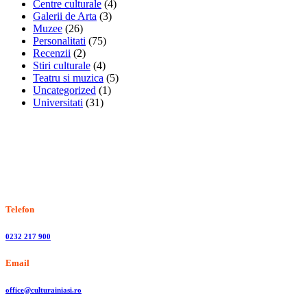
Centre culturale
(4)
Galerii de Arta
(3)
Muzee
(26)
Personalitati
(75)
Recenzii
(2)
Stiri culturale
(4)
Teatru si muzica
(5)
Uncategorized
(1)
Universitati
(31)
Stiri, informatii culturale, institutii de cultura
Telefon
0232 217 900
Email
office@culturainiasi.ro