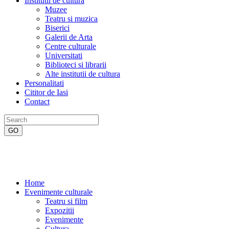
Institutii de cultura
Muzee
Teatru si muzica
Biserici
Galerii de Arta
Centre culturale
Universitati
Biblioteci si librarii
Alte institutii de cultura
Personalitati
Cititor de Iasi
Contact
Home
Evenimente culturale
Teatru si film
Expozitii
Evenimente
Cultura