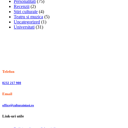
Personalitati
(75)
Recenzii
(2)
Stiri culturale
(4)
Teatru si muzica
(5)
Uncategorized
(1)
Universitati
(31)
Stiri, informatii culturale, institutii de cultura
Telefon
0232 217 900
Email
office@culturainiasi.ro
Link-uri utile