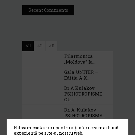
Recent Comments
All
All
All
Filarmonica
„Moldova” Ia...
Gala UNITER –
Editia A X...
Dr A Kulakov
PSIHOTROPISME
CU...
Dr. A. Kulakov
PSIHOTROPISME...
Cea De-A 91-A Gală
Folosim cookie-uri pentru a-ți oferi cea mai bună
A Premiilor...
experiență pe site-ul nostru web.