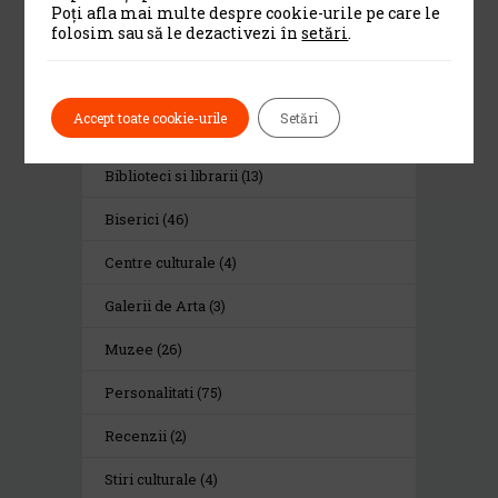
Poți afla mai multe despre cookie-urile pe care le
folosim sau să le dezactivezi în
setări
.
Category
Accept toate cookie-urile
Setări
Alte institutii de cultura
(13)
Biblioteci si librarii
(13)
Biserici
(46)
Centre culturale
(4)
Galerii de Arta
(3)
Muzee
(26)
Personalitati
(75)
Recenzii
(2)
Stiri culturale
(4)