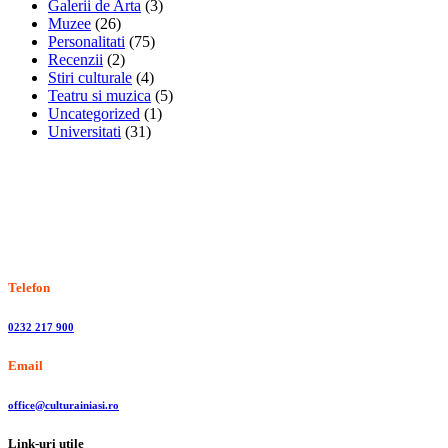
Galerii de Arta
(3)
Muzee
(26)
Personalitati
(75)
Recenzii
(2)
Stiri culturale
(4)
Teatru si muzica
(5)
Uncategorized
(1)
Universitati
(31)
Stiri, informatii culturale, institutii de cultura
Telefon
0232 217 900
Email
office@culturainiasi.ro
Link-uri utile