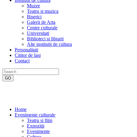
Institutii de cultura
Muzee
Teatru si muzica
Biserici
Galerii de Arta
Centre culturale
Universitati
Biblioteci si librarii
Alte institutii de cultura
Personalitati
Cititor de Iasi
Contact
Home
Evenimente culturale
Teatru si film
Expozitii
Evenimente
Cultura