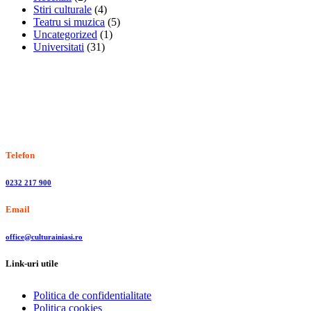
Stiri culturale
(4)
Teatru si muzica
(5)
Uncategorized
(1)
Universitati
(31)
Stiri, informatii culturale, institutii de cultura
Telefon
0232 217 900
Email
office@culturainiasi.ro
Link-uri utile
Politica de confidentialitate
Politica cookies