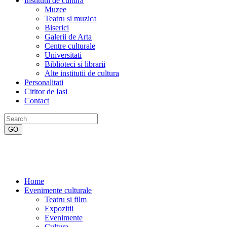
Institutii de cultura
Muzee
Teatru si muzica
Biserici
Galerii de Arta
Centre culturale
Universitati
Biblioteci si librarii
Alte institutii de cultura
Personalitati
Cititor de Iasi
Contact
Home
Evenimente culturale
Teatru si film
Expozitii
Evenimente
Cultura