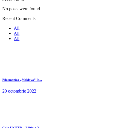
No posts were found.
Recent Comments
All
All
All
Filarmonica „Moldova” Ia...
20 octombrie 2022
Gala UNITER – Editia a X...