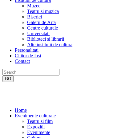
Institutii de cultura
Muzee
Teatru si muzica
Biserici
Galerii de Arta
Centre culturale
Universitati
Biblioteci si librarii
Alte institutii de cultura
Personalitati
Cititor de Iasi
Contact
Home
Evenimente culturale
Teatru si film
Expozitii
Evenimente
Cultura