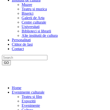
Institutii de cultura
Muzee
Teatru si muzica
Biserici
Galerii de Arta
Centre culturale
Universitati
Biblioteci si librarii
Alte institutii de cultura
Personalitati
Cititor de Iasi
Contact
Home
Evenimente culturale
Teatru si film
Expozitii
Evenimente
Cultura