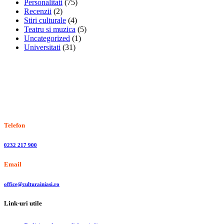
Personalitati
(75)
Recenzii
(2)
Stiri culturale
(4)
Teatru si muzica
(5)
Uncategorized
(1)
Universitati
(31)
Stiri, informatii culturale, institutii de cultura
Telefon
0232 217 900
Email
office@culturainiasi.ro
Link-uri utile