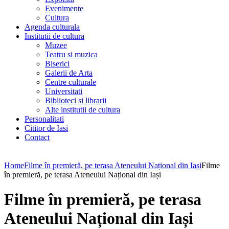
Evenimente
Cultura
Agenda culturala
Institutii de cultura
Muzee
Teatru si muzica
Biserici
Galerii de Arta
Centre culturale
Universitati
Biblioteci si librarii
Alte institutii de cultura
Personalitati
Cititor de Iasi
Contact
Home
Filme în premieră, pe terasa Ateneului Național din Iași
Filme
în premieră, pe terasa Ateneului Național din Iași
Filme în premieră, pe terasa
Ateneului Național din Iași